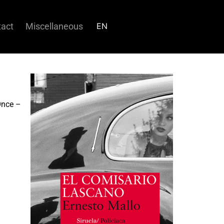
EN
act
Miscellaneous
Once –